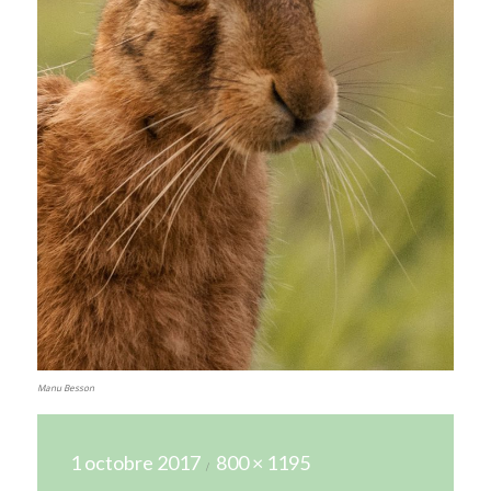
Manu Besson
Publié
Taille
1 octobre 2017
800 × 1195
le
réelle