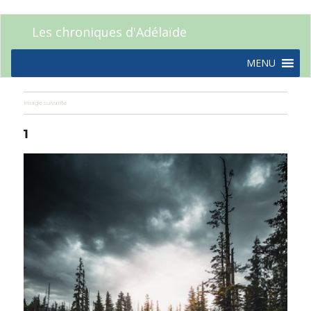
Les chroniques d'Adélaïde
MENU
Image suivante
1