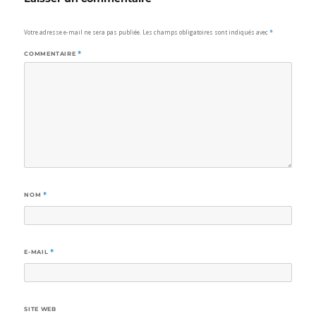
Votre adresse e-mail ne sera pas publiée.
Les champs obligatoires sont indiqués avec
*
COMMENTAIRE
*
NOM
*
E-MAIL
*
SITE WEB