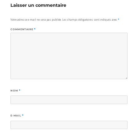
Laisser un commentaire
Votre adresse e-mail ne sera pas publiée.
Les champs obligatoires sont indiqués avec
*
COMMENTAIRE
*
NOM
*
E-MAIL
*