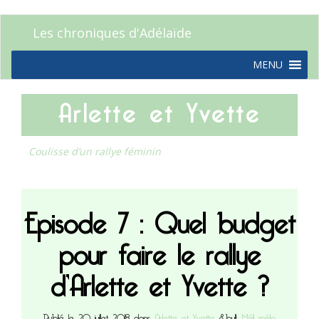
Les chroniques d'Adélaïde
MENU
Arlette et Yvette
Coulisse d’un rallye féminin
Episode 7 : Quel budget
pour faire le rallye
d’Arlette et Yvette ?
Publié le 20 juillet 2018 dans
Arlette et Yvette
&bull;
Méli mélo