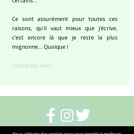
certains…
Ce sont assurément pour toutes ces
raisons, qu’il vaut mieux que j’écrive,
c’est encore là que je reste la plus
mignonne… Quoique !
Contactez-moi !
Mentions légales
-
Politique de cookies
-
Nous utilisons des cookies pour vous garantir la meilleure