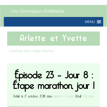
Les chroniques d'Adélaïde
MENU
Arlette et Yvette
Coulisse d’un rallye féminin
Épisode 23 – Jour 8 :
Étape marathon, jour 1
Publié le 17 octobre 2018 dans
Arlette et Yvette
&bull;
Méli mélo