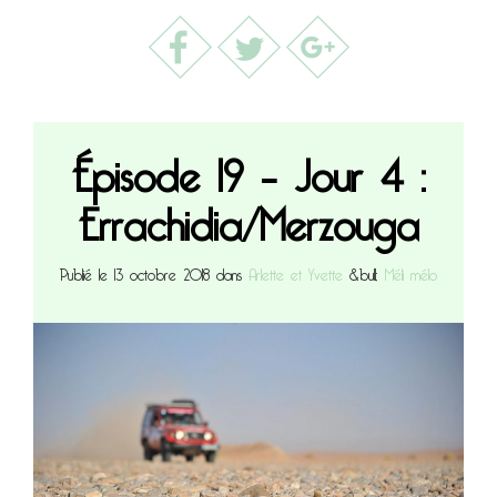
Épisode 19 – Jour 4 :
Errachidia/Merzouga
Publié le 13 octobre 2018 dans
Arlette et Yvette
&bull;
Méli mélo