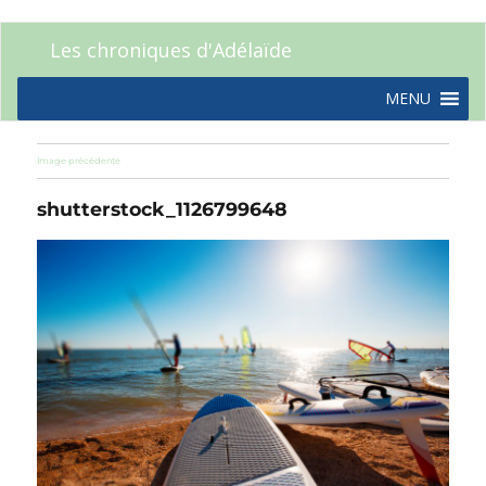
Les chroniques d'Adélaïde
MENU
Image précédente
shutterstock_1126799648