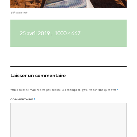
@Shutterstock
Publié
Taille
25 avril 2019
1000 × 667
le
réelle
Laisser un commentaire
Votre adresse e-mail ne sera pas publiée.
Les champs obligatoires sont indiqués avec
*
COMMENTAIRE
*