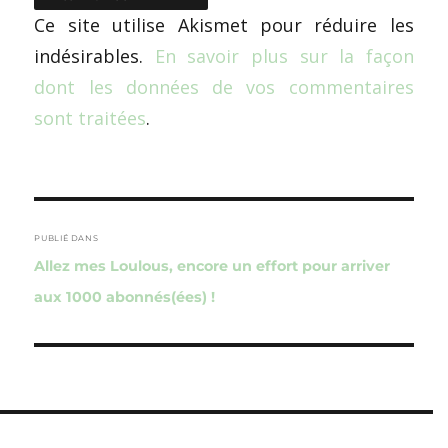
Ce site utilise Akismet pour réduire les
indésirables.
En savoir plus sur la façon
dont les données de vos commentaires
sont traitées
.
Navigation
de
PUBLIÉ DANS
Allez mes Loulous, encore un effort pour arriver
l’article
aux 1000 abonnés(ées) !