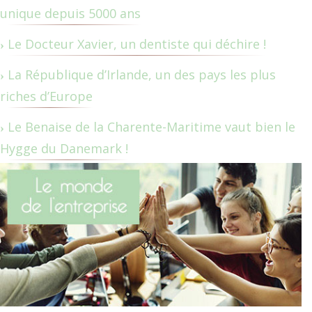
unique depuis 5000 ans
Le Docteur Xavier, un dentiste qui déchire !
La République d’Irlande, un des pays les plus
riches d’Europe
Le Benaise de la Charente-Maritime vaut bien le
Hygge du Danemark !