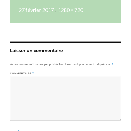
Publié
Taille
27 février 2017
1280 × 720
le
réelle
Laisser un commentaire
Votre adresse e-mail ne sera pas publiée.
Les champs obligatoires sont indiqués avec
*
COMMENTAIRE
*