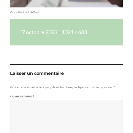
iStock-@YakobchukOlena
Publié
Taille
17 octobre 2023
1024 × 683
le
réelle
Laisser un commentaire
Votre adresse e-mail ne sera pas publiée.
Les champs obligatoires sont indiqués avec
*
COMMENTAIRE
*