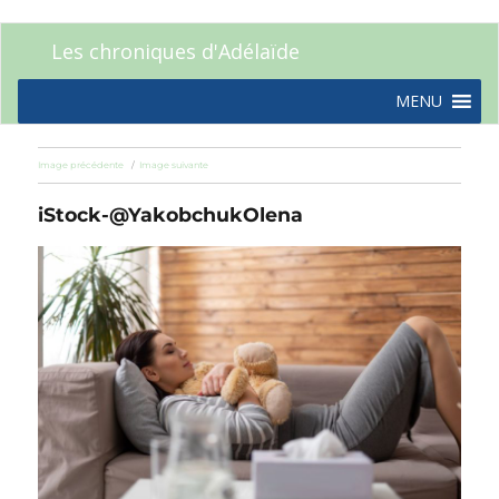
Les chroniques d'Adélaïde
MENU
Image précédente
Image suivante
iStock-@YakobchukOlena