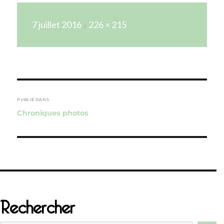
Publié
Taille
7 juillet 2016
226 × 215
le
réelle
Navigation
de
PUBLIÉ DANS
Chroniques photos
l’article
Rechercher