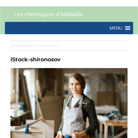
Les chroniques d'Adélaïde
MENU
Image précédente
Image suivante
iStock-shironosov