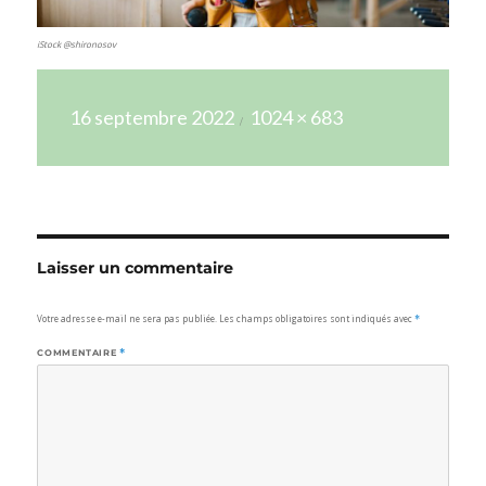
iStock @shironosov
Publié
Taille
16 septembre 2022
1024 × 683
le
réelle
Laisser un commentaire
Votre adresse e-mail ne sera pas publiée.
Les champs obligatoires sont indiqués avec
*
COMMENTAIRE
*