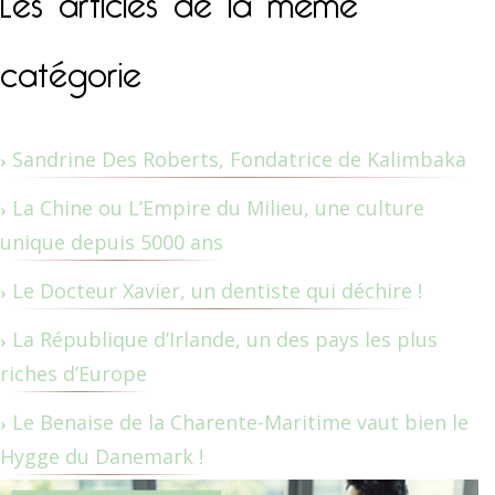
catégorie
Sandrine Des Roberts, Fondatrice de Kalimbaka
La Chine ou L’Empire du Milieu, une culture
unique depuis 5000 ans
Le Docteur Xavier, un dentiste qui déchire !
La République d’Irlande, un des pays les plus
riches d’Europe
Le Benaise de la Charente-Maritime vaut bien le
Hygge du Danemark !