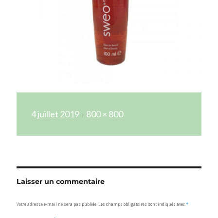
Publié
Taille
4 juillet 2019
800 × 800
le
réelle
Laisser un commentaire
Votre adresse e-mail ne sera pas publiée.
Les champs obligatoires sont indiqués avec
*