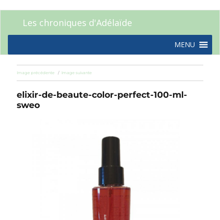
Les chroniques d'Adélaïde
MENU
Image précédente
Image suivante
elixir-de-beaute-color-perfect-100-ml-
sweo