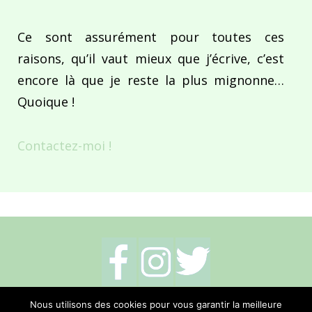
Ce sont assurément pour toutes ces
raisons, qu’il vaut mieux que j’écrive, c’est
encore là que je reste la plus mignonne…
Quoique !
Contactez-moi !
Mentions légales
-
Politique de cookies
-
Nous utilisons des cookies pour vous garantir la meilleure