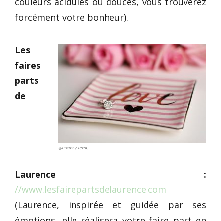
couleurs acidulés ou douces, vous trouverez
forcément votre bonheur).
Les
faires
parts
de
@Pixabay TerriC
Laurence :
//www.lesfairepartsdelaurence.com
(Laurence, inspirée et guidée par ses
émotions, elle réalisera votre faire part en