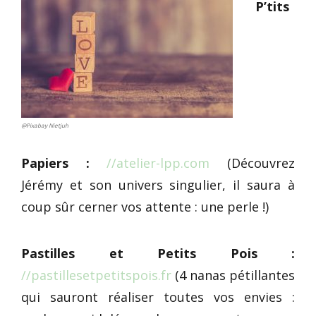
P’tits
@Pixabay Nietjuh
Papiers :
//atelier-lpp.com
(Découvrez
Jérémy et son univers singulier, il saura à
coup sûr cerner vos attente : une perle !)
Pastilles et Petits Pois :
//pastillesetpetitspois.fr
(4 nanas pétillantes
qui sauront réaliser toutes vos envies :