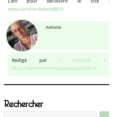
Lien pour découvrir le site :
www.latelierdubois88.fr
Adélaïde
Rédigé par :
Adélaïde
-
http://www.leschroniquesdadelaide.fr
Rechercher