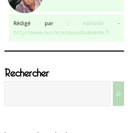
Rédigé par :
Adélaïde
-
http://www.leschroniquesdadelaide.fr
Rechercher