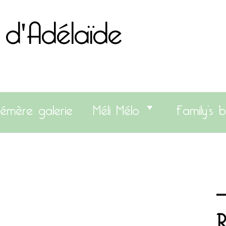
 d'Adélaïde
émère galerie
Méli Mélo
Family’s b
R