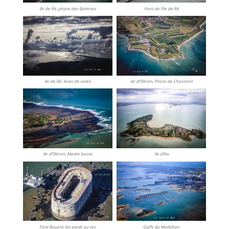
Ile de Ré, phare des Baleines
Pont de l’ïle de Ré
Ile de Ré, lever de soleil
Ile d’Oléron, Phare de Chassiron
Ile d’Oléron, Marée basse
Ile d’Aix
Ford Boyard, les pieds au sec
Golfs du Morbihan