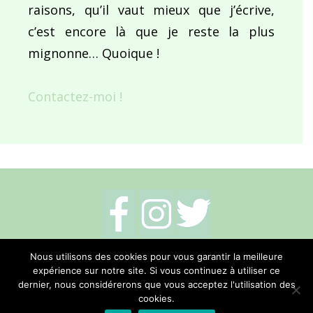
raisons, qu’il vaut mieux que j’écrive,
c’est encore là que je reste la plus
mignonne… Quoique !
Contactez-moi !
Mentions légales
-
Politique de cookies
-
Nous utilisons des cookies pour vous garantir la meilleure
expérience sur notre site. Si vous continuez à utiliser ce
Me contacter
dernier, nous considérerons que vous acceptez l'utilisation des
cookies.
Réalisation Hano Communication