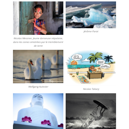
Jérôme Parot
Nicolas Messner, Jeune danseuse népalaise,
dans les zones sinistrées par le tremblement
de terre
Wolfgang Autexier
Nicolas Tabary