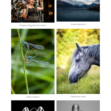
Erwan Mazières
Octopus King @Lurent Jahier
Clémence Aresu
Andy Corbras