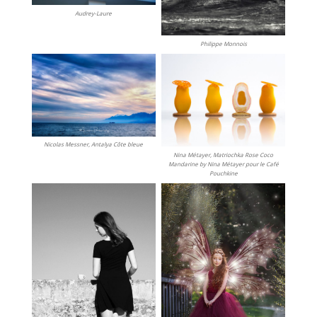
Audrey-Laure
Philippe Monnois
Nicolas Messner, Antalya Côte bleue
Nina Métayer, Matriochka Rose Coco
Mandarine by Nina Métayer pour le Café
Pouchkine