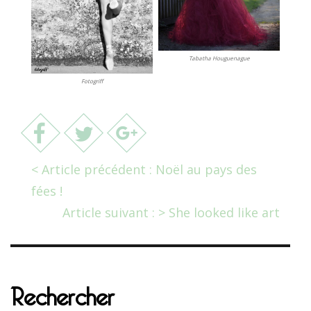
Tabatha Houguenague
Fotogriff
< Article précédent : Noël au pays des
fées !
Article suivant : > She looked like art
Rechercher