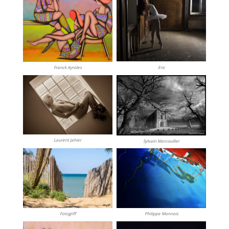
Eric
Franck Ayroles
Laurent Jahier
Sylvain Marcouiller
Fotogriff
Philippe Monnois