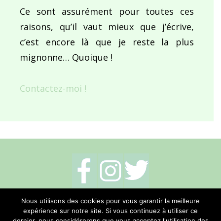
Ce sont assurément pour toutes ces
raisons, qu’il vaut mieux que j’écrive,
c’est encore là que je reste la plus
mignonne… Quoique !
Contactez-moi !
Mentions légales
-
Politique de cookies
-
Nous utilisons des cookies pour vous garantir la meilleure
expérience sur notre site. Si vous continuez à utiliser ce
Me contacter
dernier, nous considérerons que vous acceptez l'utilisation des