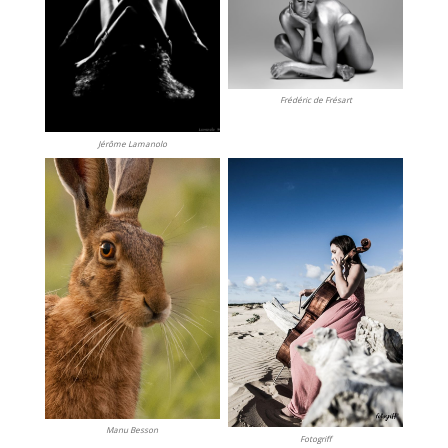
Frédéric de Frésart
Jérôme Lamanolo
Manu Besson
Fotogriff