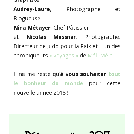
Audrey-Laure
, Photographe et
Blogueuse
Nina Métayer
, Chef Pâtissier
et
Nicolas Messner
, Photographe,
Directeur de Judo pour la Paix et l’un des
chroniqueurs
« voyages »
de
Méli-Mélo
.
Il ne me reste qu’
à vous souhaiter
tout
le bonheur du monde
pour cette
nouvelle année 2018 !
Rétrospective 2017