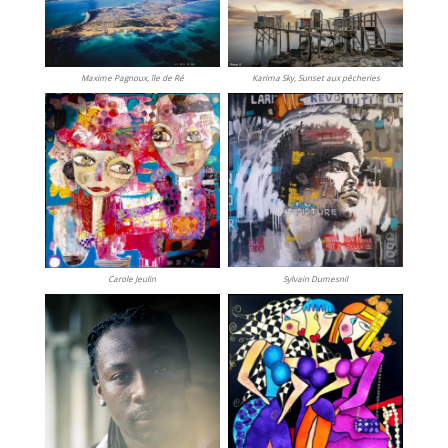
Maxime Pagnoux, île de Ré
Karima Sky, Sunset aux pêcheries
Sylvain Dumesnil
Carole Jeulin