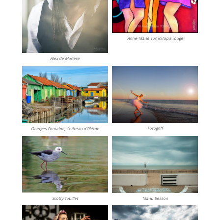
Anne-Marie TorrisiTapis rouge
Alex de Morière
Fotogriff
Goerges Fontaine, Château d’Oléron
Scotty Touillet
Manu Besson