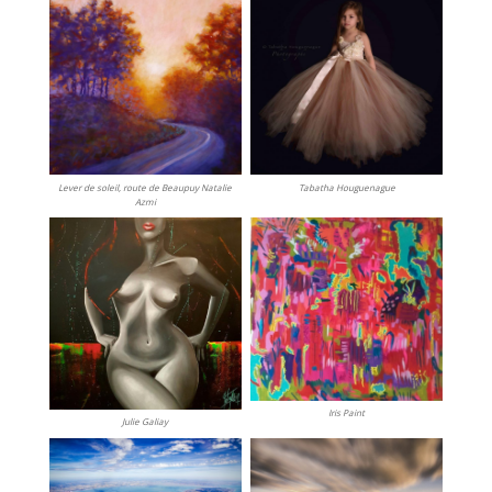
Lever de soleil, route de Beaupuy Natalie
Tabatha Houguenague
Azmi
Iris Paint
Julie Galiay