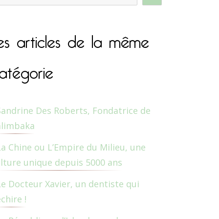
es articles de la même
atégorie
Sandrine Des Roberts, Fondatrice de
alimbaka
La Chine ou L’Empire du Milieu, une
lture unique depuis 5000 ans
Le Docteur Xavier, un dentiste qui
chire !