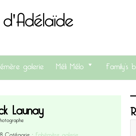
 d'Adélaïde
émère galerie
Méli Mélo
Family’s b
ick Launay
R
hotographe
18
Catégorie :
Ephémère galerie