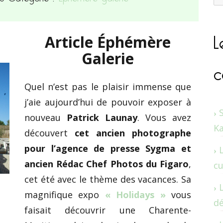
L
Article Éphémère
Galerie
c
Quel n’est pas le plaisir immense que
j’aie aujourd’hui de pouvoir exposer à
nouveau
Patrick Launay
. Vous avez
K
découvert
cet ancien photographe
pour l’agence de presse Sygma et
ancien Rédac Chef Photos du Figaro
,
cu
cet été avec le thème des vacances. Sa
magnifique expo
« Holidays »
vous
dé
faisait découvrir une Charente-