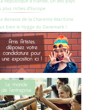
La République d’Irlande, un des pays
s plus riches d’Europe
Le Benaise de la Charente-Maritime
ut bien le Hygge du Danemark !